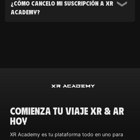
¿Cómo cancelo mi suscripción a XR
está disponible para asistirte. Puedes
contactarnos a través de la página 'Contáctanos'
Academy?
en la plataforma de XR Academy, enviarnos un
correo electrónico a help@xracademy-gap.com
Para cancelar tu suscripción, envía un correo
electrónico a nuestro equipo de atención al
cliente a help@xracademy-gap.com.
Comienza Tu Viaje XR & AR
Hoy
XR Academy es tu plataforma todo en uno para