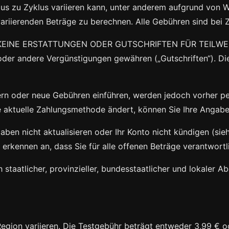
us zu Zyklus variieren kann, unter anderem aufgrund von 
ariierenden Beträge zu berechnen. Alle Gebühren sind bei Z
GIBT KEINE ERSTATTUNGEN ODER GUTSCHRIFTEN FÜR TEILWE
r andere Vergünstigungen gewähren („Gutschriften“). Dies g
n oder neue Gebühren einführen, werden jedoch vorher per
ktuelle Zahlungsmethode ändert, können Sie Ihre Angaben j
en nicht aktualisieren oder Ihr Konto nicht kündigen (siehe
kennen an, dass Sie für alle offenen Beträge verantwortli
h staatlicher, provinzieller, bundesstaatlicher und lokaler A
 Region variieren. Die Testgebühr beträgt entweder 3,99 €